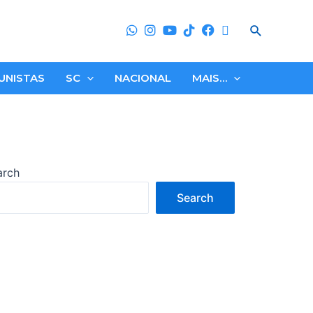
Search
UNISTAS
SC
NACIONAL
MAIS…
arch
Search