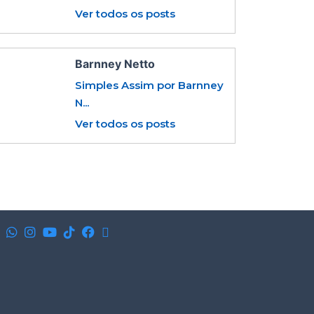
Ver todos os posts
Barnney Netto
Simples Assim por Barnney
N...
Ver todos os posts