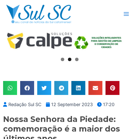
Skip
Main
to
Men
content
Redação Sul SC
12 September 2023
17:20
Nossa Senhora da Piedade:
comemoração é a maior dos
últimos anos