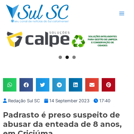
Skip
Main
to
Men
content
Redação Sul SC
14 September 2023
17:40
Padrasto é preso suspeito de
abusar da enteada de 8 anos,
em Criciúma