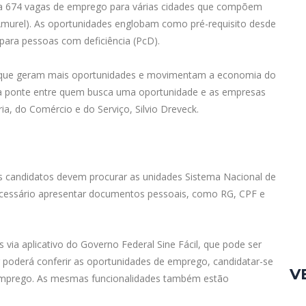
iza 674 vagas de emprego para várias cidades que compõem
Amurel). As oportunidades englobam como pré-requisito desde
 para pessoas com deficiência (PcD).
s que geram mais oportunidades e movimentam a economia do
 a ponte entre quem busca uma oportunidade e as empresas
ia, do Comércio e do Serviço, Silvio Dreveck.
os candidatos devem procurar as unidades Sistema Nacional de
ecessário apresentar documentos pessoais, como RG, CPF e
ia aplicativo do Governo Federal Sine Fácil, que pode ser
r poderá conferir as oportunidades de emprego, candidatar-se
V
mprego. As mesmas funcionalidades também estão