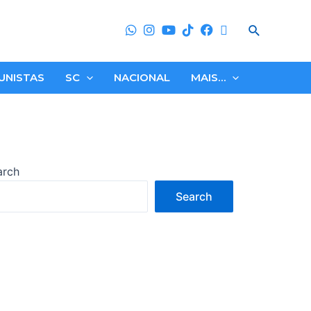
Search
UNISTAS
SC
NACIONAL
MAIS…
arch
Search