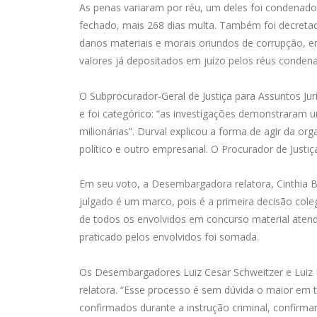
As penas variaram por réu, um deles foi condenado 
fechado, mais 268 dias multa. Também foi decretad
danos materiais e morais oriundos de corrupção, e
valores já depositados em juízo pelos réus conde
O Subprocurador-Geral de Justiça para Assuntos Jur
e foi categórico: “as investigações demonstraram 
milionárias”. Durval explicou a forma de agir da or
político e outro empresarial. O Procurador de Just
Em seu voto, a Desembargadora relatora, Cinthia Be
julgado é um marco, pois é a primeira decisão col
de todos os envolvidos em concurso material aten
praticado pelos envolvidos foi somada.
Os Desembargadores Luiz Cesar Schweitzer e Luiz 
relatora. “Esse processo é sem dúvida o maior em
confirmados durante a instrução criminal, confirma