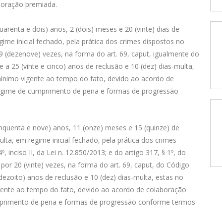
boração premiada.
uarenta e dois) anos, 2 (dois) meses e 20 (vinte) dias de
ime inicial fechado, pela prática dos crimes dispostos no
19 (dezenove) vezes, na forma do art. 69, caput, igualmente do
e a 25 (vinte e cinco) anos de reclusão e 10 (dez) dias-multa,
-mínimo vigente ao tempo do fato, devido ao acordo de
egime de cumprimento de pena e formas de progressão
inquenta e nove) anos, 11 (onze) meses e 15 (quinze) de
lta, em regime inicial fechado, pela prática dos crimes
4º, inciso II, da Lei n. 12.850/2013; e do artigo 317, § 1º, do
 por 20 (vinte) vezes, na forma do art. 69, caput, do Código
(dezoito) anos de reclusão e 10 (dez) dias-multa, estas no
igente ao tempo do fato, devido ao acordo de colaboração
mprimento de pena e formas de progressão conforme termos