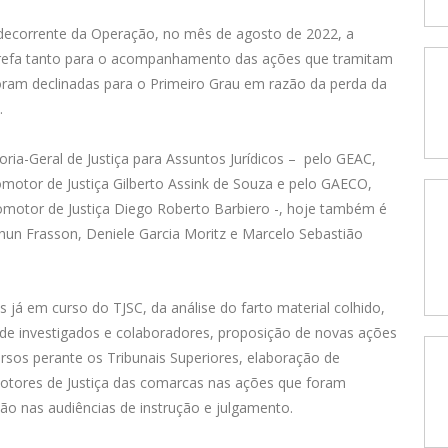
 decorrente da Operação, no mês de agosto de 2022, a
-tarefa tanto para o acompanhamento das ações que tramitam
ram declinadas para o Primeiro Grau em razão da perda da
.
ia-Geral de Justiça para Assuntos Jurídicos – pelo GEAC,
motor de Justiça Gilberto Assink de Souza e pelo GAECO,
omotor de Justiça Diego Roberto Barbiero -, hoje também é
thun Frasson, Deniele Garcia Moritz e Marcelo Sebastião
 já em curso do TJSC, da análise do farto material colhido,
s de investigados e colaboradores, proposição de novas ações
os perante os Tribunais Superiores, elaboração de
otores de Justiça das comarcas nas ações que foram
ação nas audiências de instrução e julgamento.