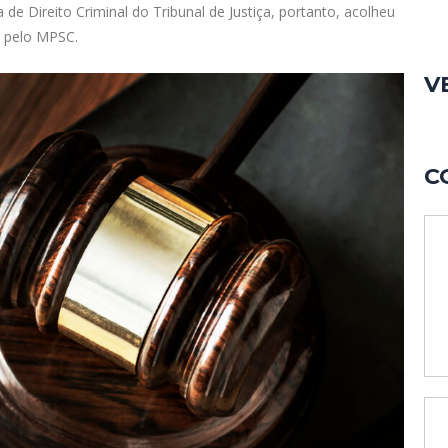
 Direito Criminal do Tribunal de Justiça, portanto, acolheu
a pelo MPSC.
V
C