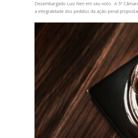
Desembargado Luiz Neri em seu voto. A 5ª Câmara de
a integralidade dos pedidos da ação penal propost