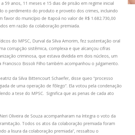
a 59 anos, 11 meses e 15 dias de prisão em regime inicial
o o perdimento do produto e proveito dos crimes, incluindo
m favor do município de Itapoá no valor de R$ 1.682.730,00
nados em razão da colaboração premiada.
ídicos do MPSC, Durval da Silva Amorim, fez sustentação oral
uma corrupção sistêmica, complexa e que alcançou cifras
ganização criminosa, que estava dividida em dois núcleos, um
iça Francisco Bissoli Filho também acompanhou o julgamento.
atriz da Silva Bittencourt Schaefer, disse queo “processo
egiada de uma operação de fôlego”. Ela votou pela condenação
dendo a tese do MPSC. Significa que as penas de cada ato
Neri Oliveira de Souza acompanharam na íntegra o voto da
 tramitação. Todos os atos da colaboração premiada foram
ndo a lisura da colaboração premiada”, ressaltou o