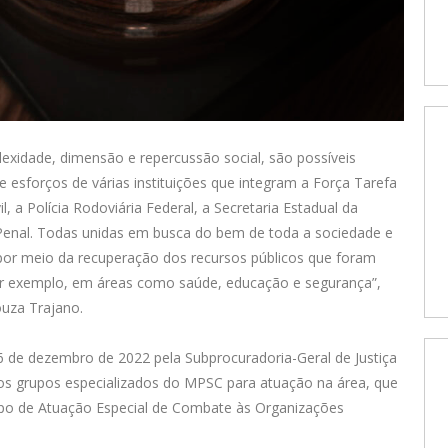
xidade, dimensão e repercussão social, são possíveis
esforços de várias instituições que integram a Força Tarefa
, a Polícia Rodoviária Federal, a Secretaria Estadual da
 Penal. Todas unidas em busca do bem de toda a sociedade e
 por meio da recuperação dos recursos públicos que foram
 por exemplo, em áreas como saúde, educação e segurança”,
ouza Trajano.
 6 de dezembro de 2022 pela Subprocuradoria-Geral de Justiça
elos grupos especializados do MPSC para atuação na área, que
upo de Atuação Especial de Combate às Organizações