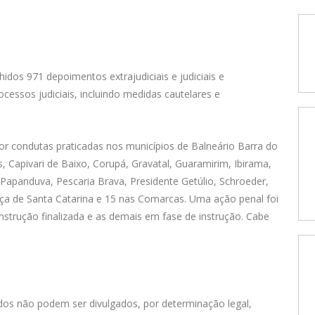
dos 971 depoimentos extrajudiciais e judiciais e
cessos judiciais, incluindo medidas cautelares e
r condutas praticadas nos municípios de Balneário Barra do
, Capivari de Baixo, Corupá, Gravatal, Guaramirim, Ibirama,
 Papanduva, Pescaria Brava, Presidente Getúlio, Schroeder,
iça de Santa Catarina e 15 nas Comarcas. Uma ação penal foi
instrução finalizada e as demais em fase de instrução. Cabe
os não podem ser divulgados, por determinação legal,