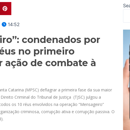
Se
14:52
ro”: condenados por
éus no primeiro
r ação de combate à
nta Catarina (MPSC) deflagrar a primeira fase da sua maior
reito Criminal do Tribunal de Justiça (TJSC) julgou a
 todos os 10 réus envolvidos na operação “Mensageiro”
rganização criminosa, corrupção ativa e corrupção passiva. O
).