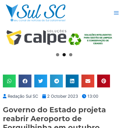
Skip
Main
to
Men
content
Redação Sul SC
2 October 2023
13:00
Governo do Estado projeta
reabrir Aeroporto de
Forquilhinha em outubro