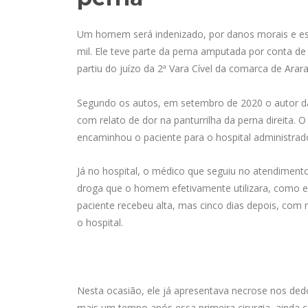
Um homem será indenizado, por danos morais e esté
mil. Ele teve parte da perna amputada por conta d
partiu do juízo da 2ª Vara Cível da comarca de Arar
Segundo os autos, em setembro de 2020 o autor 
com relato de dor na panturrilha da perna direita. 
encaminhou o paciente para o hospital administrad
Já no hospital, o médico que seguiu no atendimento
droga que o homem efetivamente utilizara, como e
paciente recebeu alta, mas cinco dias depois, co
o hospital.
Nesta ocasião, ele já apresentava necrose nos ded
mais um tempo após essa primeira cirurgia, ainda c