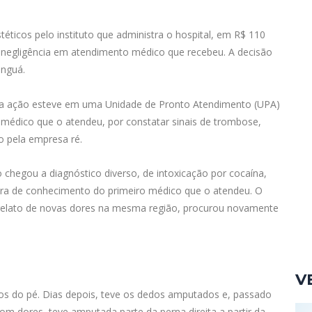
ticos pelo instituto que administra o hospital, em R$ 110
e negligência em atendimento médico que recebeu. A decisão
anguá.
da ação esteve em uma Unidade de Pronto Atendimento (UPA)
O médico que o atendeu, por constatar sinais de trombose,
o pela empresa ré.
 chegou a diagnóstico diverso, de intoxicação por cocaína,
ra de conhecimento do primeiro médico que o atendeu. O
m relato de novas dores na mesma região, procurou novamente
V
os do pé. Dias depois, teve os dedos amputados e, passado
om dores, teve amputada parte da perna direita a partir da