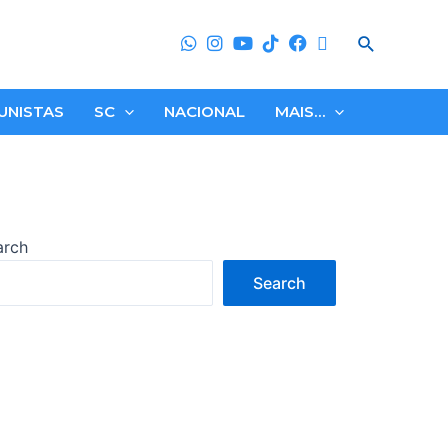
Search
UNISTAS
SC
NACIONAL
MAIS…
arch
Search