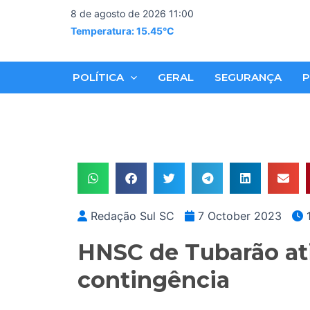
Skip
8 de agosto de 2026 11:00
to
Temperatura: 15.45°C
content
POLÍTICA
GERAL
SEGURANÇA
P
Redação Sul SC
7 October 2023
1
HNSC de Tubarão at
contingência