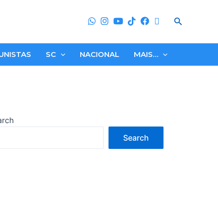
Search
UNISTAS
SC
NACIONAL
MAIS…
arch
Search