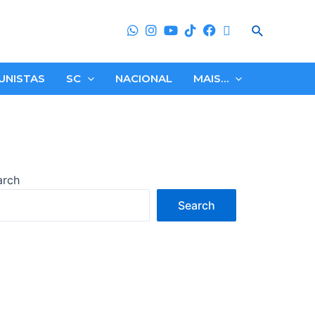
Search
UNISTAS
SC
NACIONAL
MAIS…
arch
Search