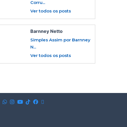
Corru...
Ver todos os posts
Barnney Netto
Simples Assim por Barnney
N...
Ver todos os posts