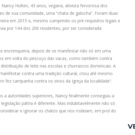
Nancy Holten, 43 anos, vegana, ativista fervorosa dos
ores de sua comunidade, uma “chata de galocha”. Foram duas
imeira em 2015 e, mesmo cumprindo os pré-requisitos legais e
ivia por 144 dos 206 residentes, por ser considerada
e encrenqueira, depois de se manifestar não só em uma
inos em volta do pescoço das vacas, como também contra
 distribuição de leite nas escolas e churrascos ​​dominicais. A
e manifestar contra uma tradição cultural, criou até mesmo
 fez campanha contra os sinos da Igreja da localidade”.
os a autoridades superiores, Nancy finalmente conseguiu a
egislação pátria é diferente. Mas indubitavelmente não só
considerar e ignorar os chatos que nos rodeiam, em prol do
V