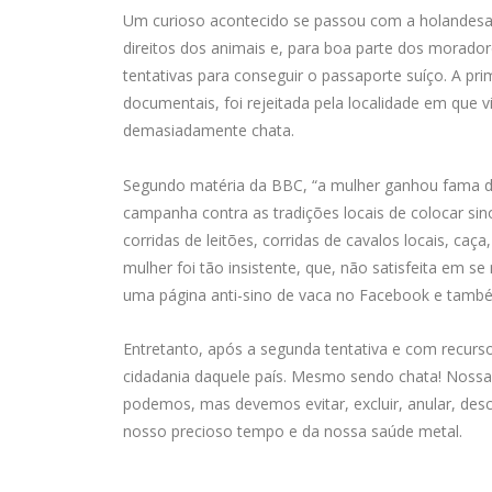
Um curioso acontecido se passou com a holandesa 
direitos dos animais e, para boa parte dos morad
tentativas para conseguir o passaporte suíço. A pr
documentais, foi rejeitada pela localidade em que v
demasiadamente chata.
Segundo matéria da BBC, “a mulher ganhou fama d
campanha contra as tradições locais de colocar s
corridas de leitões, corridas de cavalos locais, caça,
mulher foi tão insistente, que, não satisfeita em s
uma página anti-sino de vaca no Facebook e também
Entretanto, após a segunda tentativa e com recurs
cidadania daquele país. Mesmo sendo chata! Nossa l
podemos, mas devemos evitar, excluir, anular, des
nosso precioso tempo e da nossa saúde metal.