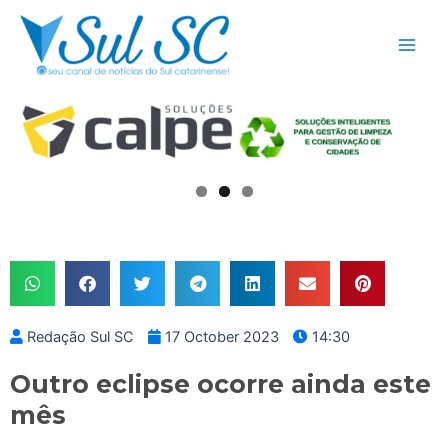
Skip
Main
to
Men
content
Redação Sul SC
17 October 2023
14:30
Outro eclipse ocorre ainda este
mês