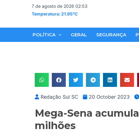
Skip
7 de agosto de 2026 02:53
to
Temperatura: 21.95°C
content
POLÍTICA
GERAL
SEGURANÇA
P
Redação Sul SC
20 October 2023
Mega-Sena acumula 
milhões