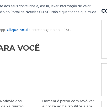
de dos seus conteúdos e, assim, levar informação de valor
C
ssão do Portal de Notícias Sul SC. Não é quantidade que muda
sApp.
Clique aqui
e entre no grupo do Sul SC.
RA VOCÊ​
 Rodovia dos
Homem é preso com revólver
 deixa quatro
e droga no bairro Vitória em