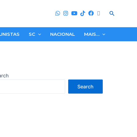
Search
UNISTAS
SC
NACIONAL
MAIS…
arch
Search