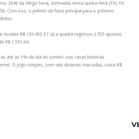
so 2646 da Mega-Sena, sorteadas nesta quinta-feira (19). Os
8. Com isso, o prêmio da faixa principal para o próximo
ilhões.
 receber R$ 100.459,57. Já a quadra registrou 2.705 apostas
e R$ 1.591,64.
s até as 19h do dia do sorteio, nas casas lotéricas
ternet. O jogo simples, com seis dezenas marcadas, custa R$
V