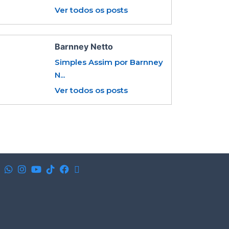
Ver todos os posts
Barnney Netto
Simples Assim por Barnney
N...
Ver todos os posts