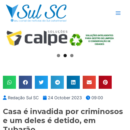
Skip
Main
to
Men
content
Redação Sul SC
24 October 2023
09:00
Casa é invadida por criminosos
e um deles é detido, em
Tubarão