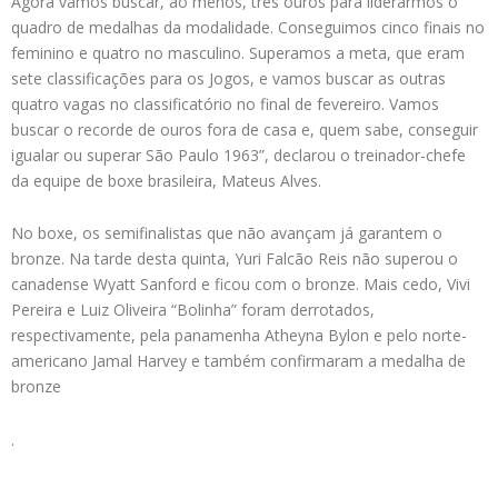
Agora vamos buscar, ao menos, três ouros para liderarmos o
quadro de medalhas da modalidade. Conseguimos cinco finais no
feminino e quatro no masculino. Superamos a meta, que eram
sete classificações para os Jogos, e vamos buscar as outras
quatro vagas no classificatório no final de fevereiro. Vamos
buscar o recorde de ouros fora de casa e, quem sabe, conseguir
igualar ou superar São Paulo 1963”, declarou o treinador-chefe
da equipe de boxe brasileira, Mateus Alves.
No boxe, os semifinalistas que não avançam já garantem o
bronze. Na tarde desta quinta, Yuri Falcão Reis não superou o
canadense Wyatt Sanford e ficou com o bronze. Mais cedo, Vivi
Pereira e Luiz Oliveira “Bolinha” foram derrotados,
respectivamente, pela panamenha Atheyna Bylon e pelo norte-
americano Jamal Harvey e também confirmaram a medalha de
bronze
.