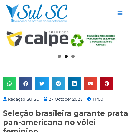
Skip
Main
to
Men
content
Redação Sul SC
27 October 2023
11:00
Seleção brasileira garante prata
pan-americana no vôlei
feminino