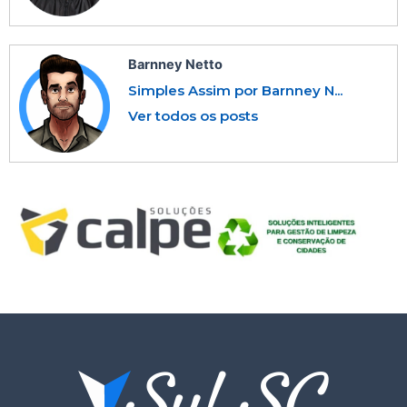
Barnney Netto
Simples Assim por Barnney N...
Ver todos os posts