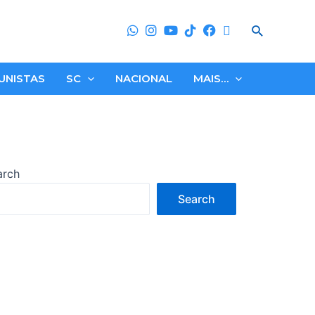
Search
UNISTAS
SC
NACIONAL
MAIS…
arch
Search