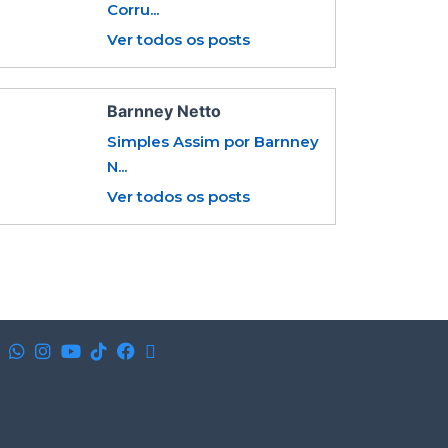
Corru...
Ver todos os posts
Barnney Netto
Simples Assim por Barnney
N...
Ver todos os posts