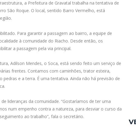
aestrutura, a Prefeitura de Gravatal trabalha na tentativa de
irro São Roque. O local, sentido Barro Vermelho, está
região.
ilitado. Para garantir a passagem ao bairro, a equipe de
a localidade à comunidade do Riacho. Desde então, os
litar a passagem pela via principal.
tura, Adilson Mendes, o Soca, está sendo feito um serviço de
várias frentes. Contamos com caminhões, trator esteira,
 pedras e a terra. É uma tentativa. Ainda não há previsão de
ca.
 e de lideranças da comunidade. “Gostaríamos de ter uma
mos num empenho contra a natureza, para desviar o curso da
guimento ao trabalho”, fala o secretário.
V