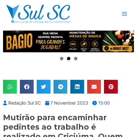
Skip
Main
to
Men
content
Redação Sul SC
7 November 2023
15:00
Mutirão para encaminhar
pedintes ao trabalho é
realizado em Criciúma. Quem