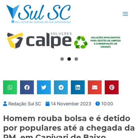
Skip
Main
to
Men
content
Redação Sul SC
14 November 2023
10:00
Homem rouba bolsa e é detido
por populares até a chegada da
PM, em Capivari de Baixo