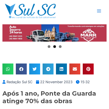
Skip
Main
to
Men
content
Redação Sul SC
22 November 2023
15:32
Após 1 ano, Ponte da Guarda
atinge 70% das obras