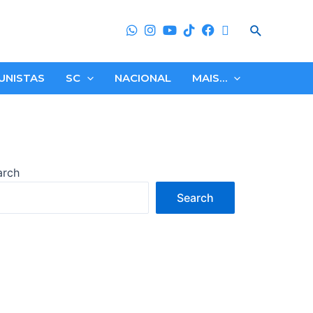
Search
UNISTAS
SC
NACIONAL
MAIS…
arch
Search