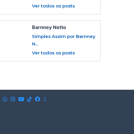
Ver todos os posts
Barnney Netto
Simples Assim por Barnney
N...
Ver todos os posts