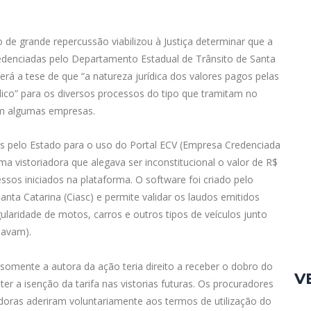
e grande repercussão viabilizou à Justiça determinar que a
credenciadas pelo Departamento Estadual de Trânsito de Santa
ecerá a tese de que “a natureza jurídica dos valores pagos pelas
ico” para os diversos processos do tipo que tramitam no
am algumas empresas.
os pelo Estado para o uso do Portal ECV (Empresa Credenciada
a vistoriadora que alegava ser inconstitucional o valor de R$
sos iniciados na plataforma. O software foi criado pelo
ta Catarina (Ciasc) e permite validar os laudos emitidos
laridade de motos, carros e outros tipos de veículos junto
navam).
omente a autora da ação teria direito a receber o dobro do
V
er a isenção da tarifa nas vistorias futuras. Os procuradores
oras aderiram voluntariamente aos termos de utilização do