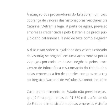
A atuação dos procuradores do Estado em um caso d
cobrança de valores das vistoriadoras veiculares 
Catarina (Detran) é legal. A partir de agora, preval
empresas credenciadas pelo Detran é de preço públ
judiciário catarinense, e não de taxa como alegav
A discussão sobre a legalidade dos valores cobrad
de Vistoria) se originou em uma ação movida por um
27 pagos por cada um desses negócios pelos proces
Centro de Informática e Automação do Estado de San
pelas empresas a fim de que eles comprovem a regu
ao Registro Nacional de Veículos Automotores (Re
Caso o entendimento do Estado não prevalecesse, s
que já fora pago – mais de R$ 380 mil -, além de obt
do Estado demonstraram que as empresas vistoriad