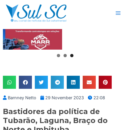
Skip
Main
to
Men
content
Barnney Netto
29 November 2023
22:08
Bastidores da política de
Tubarão, Laguna, Braço do
Norte e Imbituba