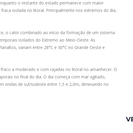
 enquanto o restante do estado permanece com maior
raca isolada no litoral. Principalmente nos extremos do dia,
ite, o calor combinado ao início da formação de um sistema
emporais isolados do Extremo ao Meio-Oeste. As
analtos, variam entre 28°C e 30°C no Grande Oeste e
 fraco a moderado e com rajadas no litoral no amanhecer. O
mporais no final do dia. O dia começa com mar agitado,
com ondas de sul/sudeste entre 1,5 e 2,0m, diminuindo no
V