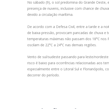
No sábado (9), o sol predomina do Grande Oeste,
presença de nuvens, inclusive com chance de chuva f
devido a circulação marítima.
De acordo com a Defesa Civil, entre a tarde e a no
de baixa pressão, provocam pancadas de chuva e t
temperaturas máximas não passam dos 18°C nos Pl
oscilam de 22°C a 24°C nas demais regiões.
Vento de sul/sudeste passando para leste/nordeste
risco é baixo para ocorrências relacionadas aos te
especialmente entre o Litoral Sul e Florianópolis, 
decorrer do período.