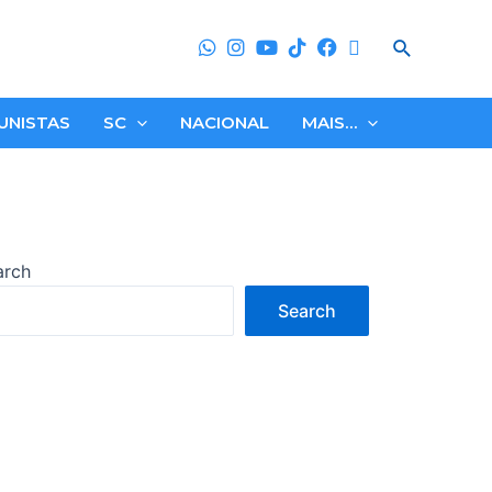
Search
UNISTAS
SC
NACIONAL
MAIS…
arch
Search