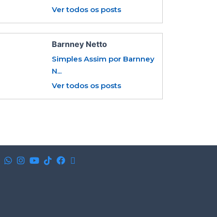
Ver todos os posts
Barnney Netto
Simples Assim por Barnney
N...
Ver todos os posts