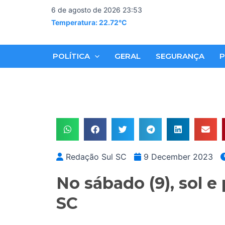
Skip
6 de agosto de 2026 23:53
to
Temperatura: 22.72°C
content
POLÍTICA
GERAL
SEGURANÇA
P
Redação Sul SC
9 December 2023
No sábado (9), sol 
SC