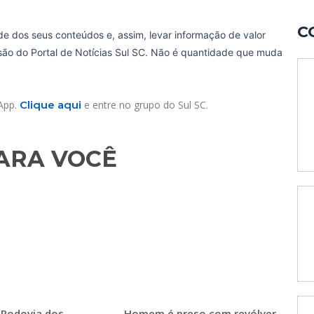
C
de dos seus conteúdos e, assim, levar informação de valor
ssão do Portal de Notícias Sul SC. Não é quantidade que muda
sApp.
Clique aqui
e entre no grupo do Sul SC.
RA VOCÊ​
 Rodovia dos
Homem é preso com revólver