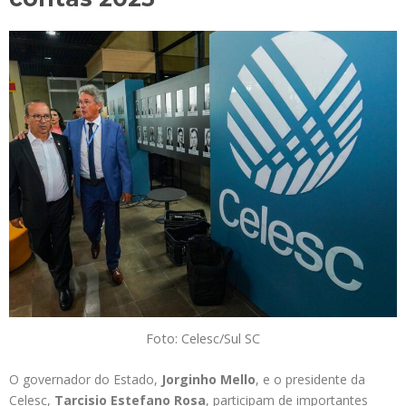
Foto: Celesc/Sul SC
O governador do Estado,
Jorginho Mello
, e o presidente da
Celesc,
Tarcisio Estefano Rosa
, participam de importantes