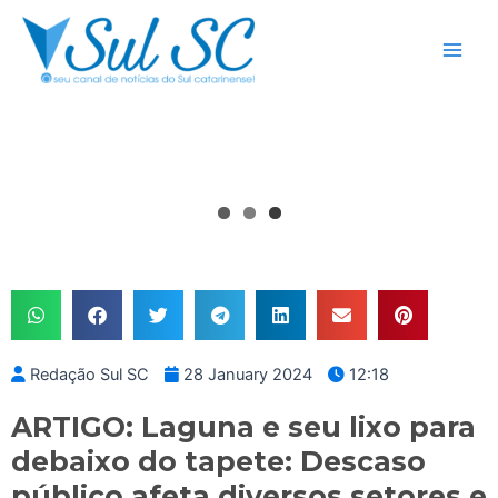
Skip
Main
to
Men
content
Redação Sul SC
28 January 2024
12:18
ARTIGO: Laguna e seu lixo para
debaixo do tapete: Descaso
público afeta diversos setores e