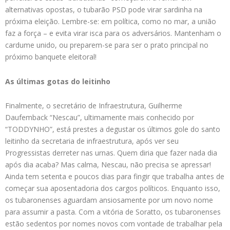
alternativas opostas, o tubarão PSD pode virar sardinha na
próxima eleição. Lembre-se: em política, como no mar, a união
faz a força – e evita virar isca para os adversários. Mantenham o
cardume unido, ou preparem-se para ser o prato principal no
próximo banquete eleitoral!
As últimas gotas do leitinho
Finalmente, o secretário de Infraestrutura, Guilherme
Daufemback “Nescau”, ultimamente mais conhecido por
“TODDYNHO”, está prestes a degustar os últimos gole do santo
leitinho da secretaria de infraestrutura, após ver seu
Progressistas derreter nas urnas. Quem diria que fazer nada dia
após dia acaba? Mas calma, Nescau, não precisa se apressar!
Ainda tem setenta e poucos dias para fingir que trabalha antes de
começar sua aposentadoria dos cargos políticos. Enquanto isso,
os tubaronenses aguardam ansiosamente por um novo nome
para assumir a pasta. Com a vitória de Soratto, os tubaronenses
estão sedentos por nomes novos com vontade de trabalhar pela