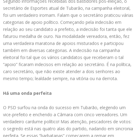
Segundo informações recebidas dos bastidores pós-eleição, o
secretário de Esportes atual de Tubarão, na campanha eleitoral,
foi um verdadeiro iromam. Falam que o secretário praticou várias
categorias de apoio político. Começando pela indecisão em
relação ao seu candidato a prefeito, a indecisão foi tanta que ele
faturou medalha de ouro. Na modalidade vereadora, então, fez
uma verdadeira maratona de apoios misturados e participou
também em diversas categorias. A indecisão na campanha
eleitoral foi tal que os vários candidatos que receberam o tal
“apoio” ficaram indecisos em relação ao secretário. É na política,
caro secretário, que não existe atender a dois senhores ao
mesmo tempo; lealdade sempre, na vitória ou na derrota.
Há uma onda perfeita
O PSD surfou na onda do sucesso em Tubarão, elegendo um
vice-prefeito e enchendo a Câmara com cinco vereadores. Um
verdadeiro cardume político! Mas atenção, pescadores de votos:
o segredo está nas quatro alas do partido, nadando em sincronia
perfeita. Se essas “barbatanas” começarem a remar em