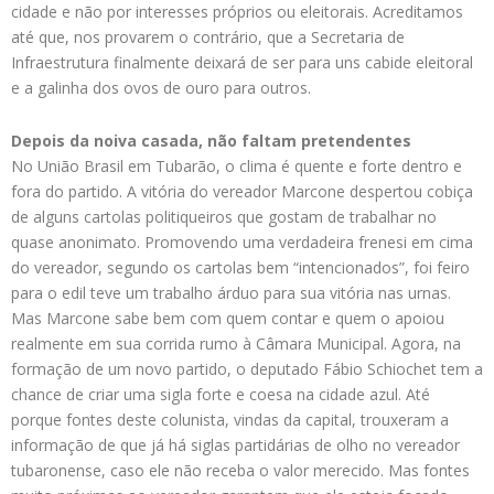
cidade e não por interesses próprios ou eleitorais. Acreditamos
até que, nos provarem o contrário, que a Secretaria de
Infraestrutura finalmente deixará de ser para uns cabide eleitoral
e a galinha dos ovos de ouro para outros.
Depois da noiva casada, não faltam pretendentes
No União Brasil em Tubarão, o clima é quente e forte dentro e
fora do partido. A vitória do vereador Marcone despertou cobiça
de alguns cartolas politiqueiros que gostam de trabalhar no
quase anonimato. Promovendo uma verdadeira frenesi em cima
do vereador, segundo os cartolas bem “intencionados”, foi feiro
para o edil teve um trabalho árduo para sua vitória nas urnas.
Mas Marcone sabe bem com quem contar e quem o apoiou
realmente em sua corrida rumo à Câmara Municipal. Agora, na
formação de um novo partido, o deputado Fábio Schiochet tem a
chance de criar uma sigla forte e coesa na cidade azul. Até
porque fontes deste colunista, vindas da capital, trouxeram a
informação de que já há siglas partidárias de olho no vereador
tubaronense, caso ele não receba o valor merecido. Mas fontes