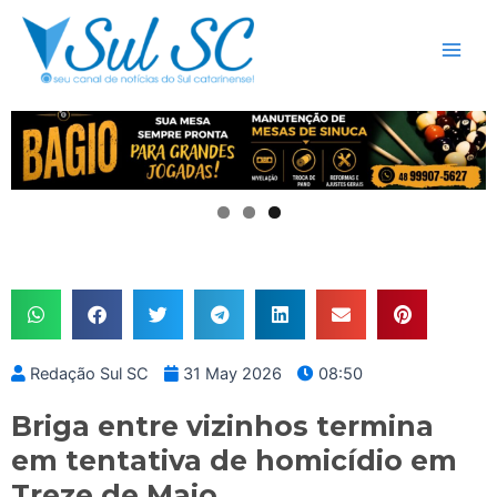
Skip
Main
to
Men
content
Redação Sul SC
31 May 2026
08:50
Briga entre vizinhos termina
em tentativa de homicídio em
Treze de Maio