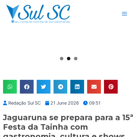
Skip
Main
to
Men
content
Redação Sul SC
21 June 2026
09:51
Jaguaruna se prepara para a 15ª
Festa da Tainha com
gastronomia, cultura e shows