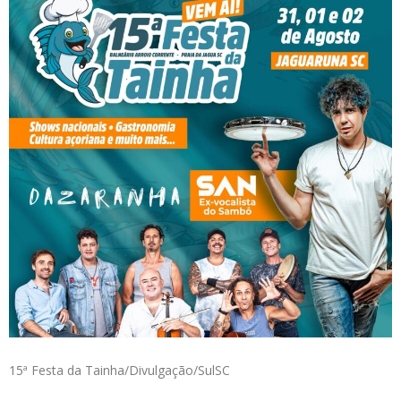
15ª Festa da Tainha/Divulgação/SulSC