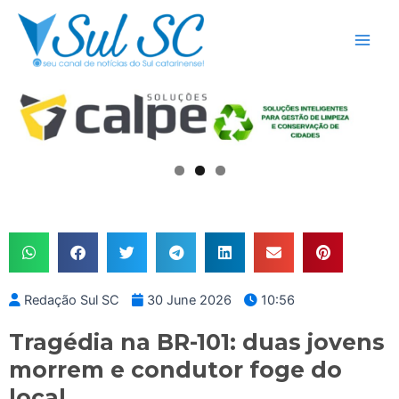
Skip
Main
to
Men
content
Redação Sul SC
30 June 2026
10:56
Tragédia na BR-101: duas jovens
morrem e condutor foge do
local