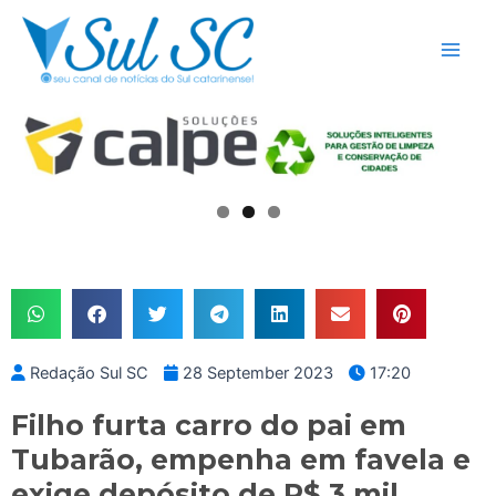
Skip
Main
to
Men
content
Redação Sul SC
28 September 2023
17:20
Filho furta carro do pai em
Tubarão, empenha em favela e
exige depósito de R$ 3 mil