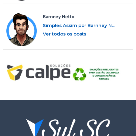
Barnney Netto
Simples Assim por Barnney N...
Ver todos os posts