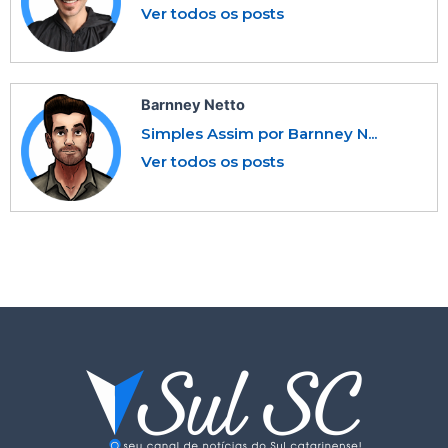
Ver todos os posts
Barnney Netto
Simples Assim por Barnney N...
Ver todos os posts