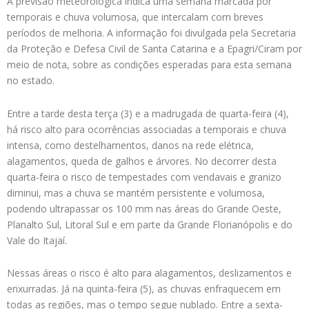
A previsão meteorológica indica uma semana marcada por
temporais e chuva volumosa, que intercalam com breves
períodos de melhoria. A informação foi divulgada pela Secretaria
da Proteção e Defesa Civil de Santa Catarina e a Epagri/Ciram por
meio de nota, sobre as condições esperadas para esta semana
no estado.
Entre a tarde desta terça (3) e a madrugada de quarta-feira (4),
há risco alto para ocorrências associadas a temporais e chuva
intensa, como destelhamentos, danos na rede elétrica,
alagamentos, queda de galhos e árvores. No decorrer desta
quarta-feira o risco de tempestades com vendavais e granizo
diminui, mas a chuva se mantém persistente e volumosa,
podendo ultrapassar os 100 mm nas áreas do Grande Oeste,
Planalto Sul, Litoral Sul e em parte da Grande Florianópolis e do
Vale do Itajaí.
Nessas áreas o risco é alto para alagamentos, deslizamentos e
enxurradas. Já na quinta-feira (5), as chuvas enfraquecem em
todas as regiões, mas o tempo segue nublado. Entre a sexta-