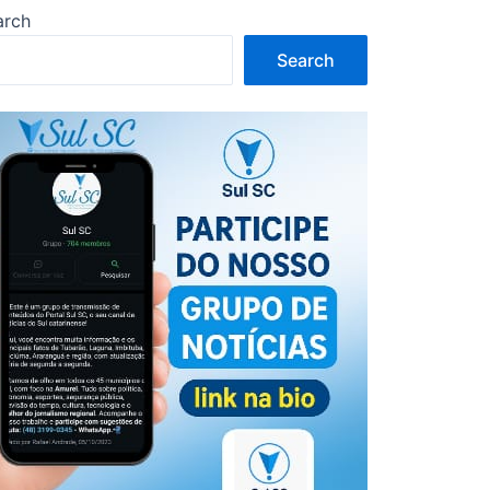
arch
Search