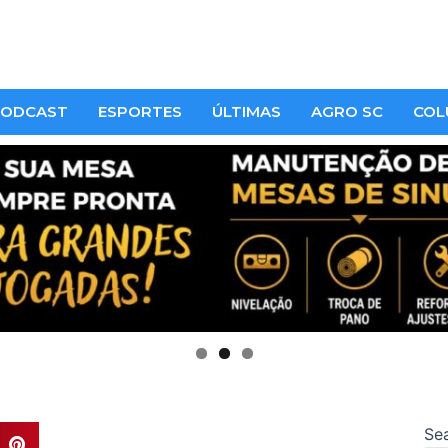
ODCAST
ESPORTES
ÚLTIMAS
AGRO SC
COL
Se