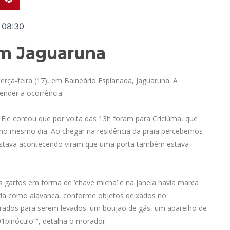
08:30
em Jaguaruna
terça-feira (17), em Balneário Esplanada, Jaguaruna. A
ender a ocorrência.
Ele contou que por volta das 13h foram para Criciúma, que
r no mesmo dia. Ao chegar na residência da praia percebemos
e estava acontecendo viram que uma porta também estava
is garfos em forma de ‘chave micha’ e na janela havia marca
da como alavanca, conforme objetos deixados no
arados para serem levados: um botijão de gás, um aparelho de
1binóculo””, detalha o morador.