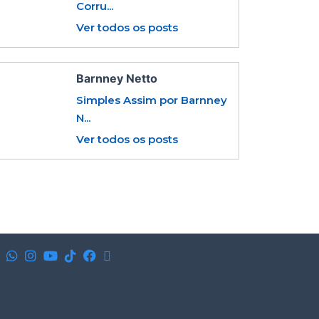
Corru...
Ver todos os posts
Barnney Netto
Simples Assim por Barnney
N...
Ver todos os posts