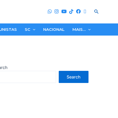
Search
UNISTAS
SC
NACIONAL
MAIS…
arch
Search