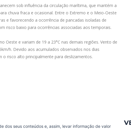
rmanecem sob influência da circulação marítima, que mantém a
ra chuva fraca e ocasional. Entre o Extremo e o Meio-Oeste
ras e favorecendo a ocorrência de pancadas isoladas de
om risco baixo para ocorrências associadas aos temporais.
o Oeste e variam de 19 a 23°C nas demais regiões. Vento de
25km/h. Devido aos acumulados observados nos dias
m o risco alto principalmente para deslizamentos.
V
de dos seus conteúdos e, assim, levar informação de valor