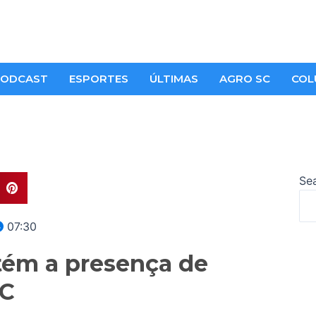
ODCAST
ESPORTES
ÚLTIMAS
AGRO SC
COL
Se
07:30
ntém a presença de
SC