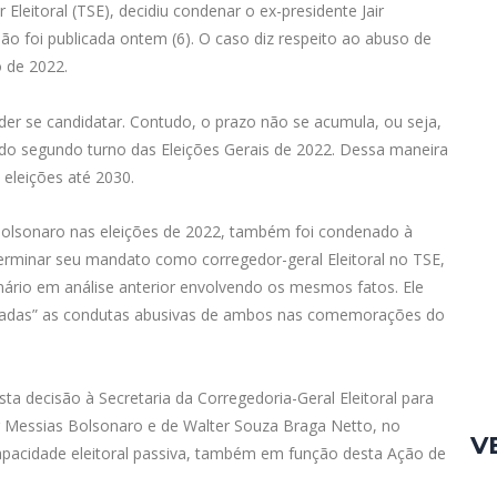
Eleitoral (TSE), decidiu condenar o ex-presidente Jair
isão foi publicada ontem (6). O caso diz respeito ao abuso de
 de 2022.
r se candidatar. Contudo, o prazo não se acumula, ou seja,
 do segundo turno das Eleições Gerais de 2022. Dessa maneira
 eleições até 2030.
 Bolsonaro nas eleições de 2022, também foi condenado à
erminar seu mandato como corregedor-geral Eleitoral no TSE,
ário em análise anterior envolvendo os mesmos fatos. Ele
ovadas” as condutas abusivas de ambos nas comemorações do
a decisão à Secretaria da Corregedoria-Geral Eleitoral para
r Messias Bolsonaro e de Walter Souza Braga Netto, no
V
 capacidade eleitoral passiva, também em função desta Ação de