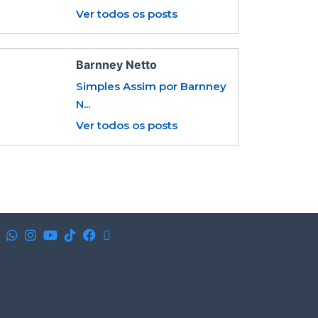
Ver todos os posts
Barnney Netto
Simples Assim por Barnney
N...
Ver todos os posts