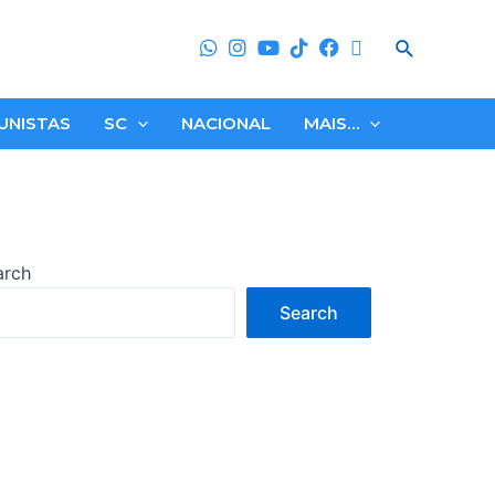
Search
UNISTAS
SC
NACIONAL
MAIS…
arch
Search