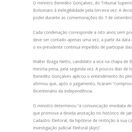
O ministro Benedito Gonçalves, do Tribunal Superior 
Bolsonaro à inelegibilidade pela terceira vez. A dec
poder durante as comemorações do 7 de setembro
Cada condenação corresponde a oito anos sem pode
deve ser contado apenas uma vez, a partir da data
o ex-presidente continua impedido de participar das
Walter Braga Netto, candidato a vice na chapa de
mesma pena, pela segunda vez. A poucos dias de t
Benedito Gonçalves aplicou o entendimento do plen
afirmou que, após o julgamento, ficaram “compr
Bicentenário da Independência.
O ministro determinou “a comunicação imediata dest
que promova a devida anotação no histórico de Jai
Cadastro Eleitoral, da hipótese de restrição à sua
Investigação Judicial Eleitoral (Aije)”.