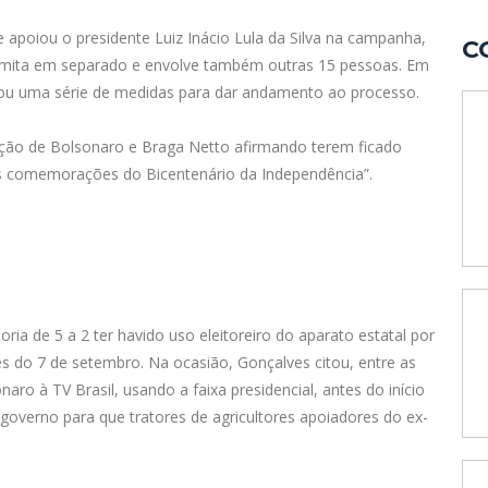
e apoiou o presidente Luiz Inácio Lula da Silva na campanha,
C
) tramita em separado e envolve também outras 15 pessoas. Em
izou uma série de medidas para dar andamento ao processo.
nação de Bolsonaro e Braga Netto afirmando terem ficado
 comemorações do Bicentenário da Independência”.
ia de 5 a 2 ter havido uso eleitoreiro do aparato estatal por
do 7 de setembro. Na ocasião, Gonçalves citou, entre as
aro à TV Brasil, usando a faixa presidencial, antes do início
governo para que tratores de agricultores apoiadores do ex-