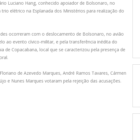
ário Luciano Hang, conhecido apoiador de Bolsonaro, no
 trio elétrico na Esplanada dos Ministérios para realização do
ridades ocorreram com o deslocamento de Bolsonaro, no avião
elo ao evento cívico-militar, e pela transferência inédita do
praia de Copacabana, local que se caracterizou pela presença de
ral.
Floriano de Azevedo Marques, André Ramos Tavares, Cármen
aújo e Nunes Marques votaram pela rejeição das acusações.