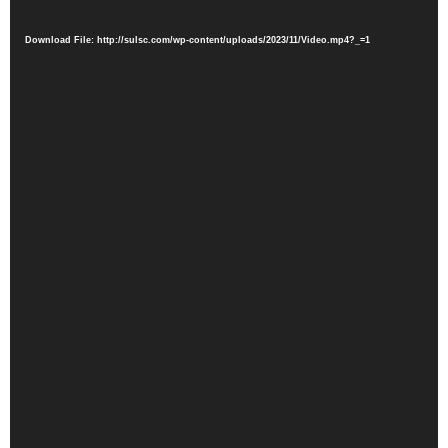
Player
Download File: http://sulsc.com/wp-content/uploads/2023/11/Video.mp4?_=1