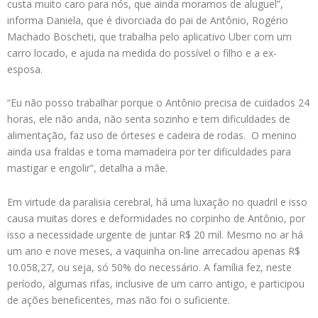
custa muito caro para nós, que ainda moramos de aluguel”,
informa Daniela, que é divorciada do pai de Antônio, Rogério
Machado Boscheti, que trabalha pelo aplicativo Uber com um
carro locado, e ajuda na medida do possível o filho e a ex-
esposa.
“Eu não posso trabalhar porque o Antônio precisa de cuidados 24
horas, ele não anda, não senta sozinho e tem dificuldades de
alimentação, faz uso de órteses e cadeira de rodas. O menino
ainda usa fraldas e toma mamadeira por ter dificuldades para
mastigar e engolir”, detalha a mãe.
Em virtude da paralisia cerebral, há uma luxação no quadril e isso
causa muitas dores e deformidades no corpinho de Antônio, por
isso a necessidade urgente de juntar R$ 20 mil. Mesmo no ar há
um ano e nove meses, a vaquinha on-line arrecadou apenas R$
10.058,27, ou seja, só 50% do necessário. A família fez, neste
período, algumas rifas, inclusive de um carro antigo, e participou
de ações beneficentes, mas não foi o suficiente.