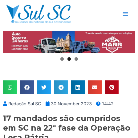
Skip
Main
to
Men
content
Redação Sul SC
30 November 2023
14:42
17 mandados são cumpridos
em SC na 22ª fase da Operação
Lesa Pátria