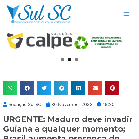
Skip
Main
to
Men
content
Redação Sul SC
30 November 2023
15:20
URGENTE: Maduro deve invadir
Guiana a qualquer momento;
Brasil aumenta presença de