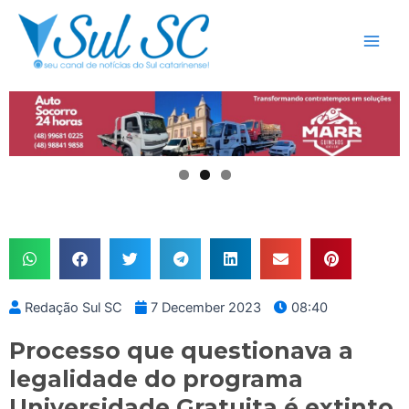
Skip
Main
to
Men
content
Redação Sul SC
7 December 2023
08:40
Processo que questionava a
legalidade do programa
Universidade Gratuita é extinto