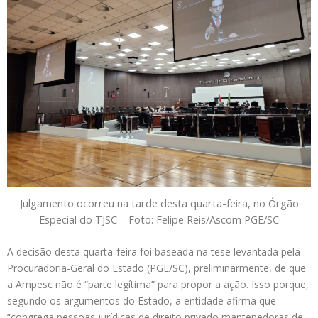
Julgamento ocorreu na tarde desta quarta-feira, no Órgão
Especial do TJSC – Foto: Felipe Reis/Ascom PGE/SC
A decisão desta quarta-feira foi baseada na tese levantada pela
Procuradoria-Geral do Estado (PGE/SC), preliminarmente, de que
a Ampesc não é “parte legítima” para propor a ação. Isso porque,
segundo os argumentos do Estado, a entidade afirma que
“congrega pessoas jurídicas de direito privado mantenedoras de