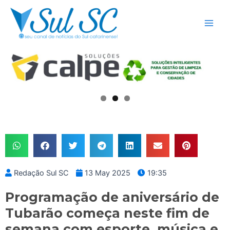
Skip
Main
to
Men
content
Redação Sul SC
13 May 2025
19:35
Programação de aniversário de
Tubarão começa neste fim de
semana com esporte, música e