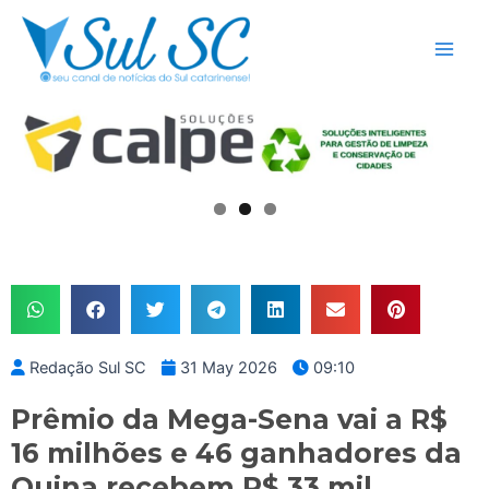
Skip
Main
to
Men
content
Redação Sul SC
31 May 2026
09:10
Prêmio da Mega-Sena vai a R$
16 milhões e 46 ganhadores da
Quina recebem R$ 33 mil