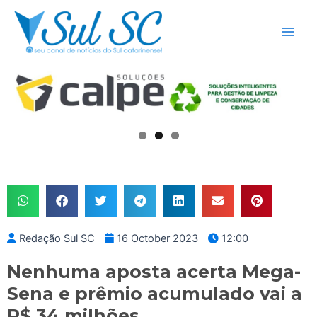
Skip
Main
to
Men
content
Redação Sul SC
16 October 2023
12:00
Nenhuma aposta acerta Mega-
Sena e prêmio acumulado vai a
R$ 34 milhões